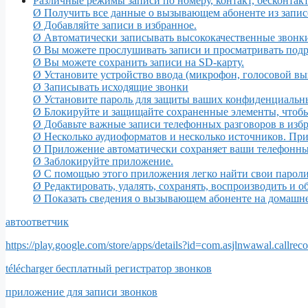
Различные режимы записи по номеру, контакт, бесконтак
Ø Получить все данные о вызывающем абоненте из запис
Ø Добавляйте записи в избранное.
Ø Автоматически записывать высококачественные звонки
Ø Вы можете прослушивать записи и просматривать подр
Ø Вы можете сохранить записи на SD-карту.
Ø Установите устройство ввода (микрофон, голосовой вы
Ø Записывать исходящие звонки
Ø Установите пароль для защиты ваших конфиденциаль
Ø Блокируйте и защищайте сохраненные элементы, чтобы
Ø Добавьте важные записи телефонных разговоров в избр
Ø Несколько аудиоформатов и несколько источников. П
Ø Приложение автоматически сохраняет ваши телефонны
Ø Заблокируйте приложение.
Ø С помощью этого приложения легко найти свои пароли,
Ø Редактировать, удалять, сохранять, воспроизводить и 
Ø Показать сведения о вызывающем абоненте на домашн
автоответчик
https://play.google.com/store/apps/details?id=com.asjlnwawal.callre
télécharger бесплатный регистратор звонков
приложение для записи звонков