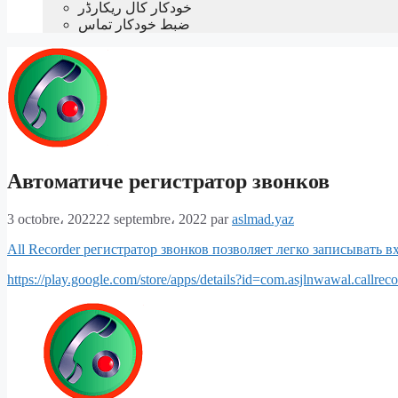
خودکار کال ریکارڈر
ضبط خودکار تماس
Автоматиче регистратор звонков
3 octobre، 2022
22 septembre، 2022
par
aslmad.yaz
All Recorder регистратор звонков позволяет легко записывать 
https://play.google.com/store/apps/details?id=com.asjlnwawal.callreco