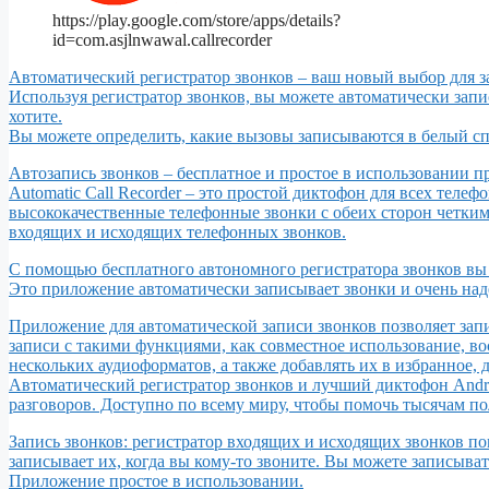
https://play.google.com/store/apps/details?
id=com.asjlnwawal.callrecorder
Автоматический регистратор звонков – ваш новый выбор для з
Используя регистратор звонков, вы можете автоматически зап
хотите.
Вы можете определить, какие вызовы записываются в белый сп
Автозапись звонков – бесплатное и простое в использовании 
Automatic Call Recorder – это простой диктофон для всех телеф
высококачественные телефонные звонки с обеих сторон четким
входящих и исходящих телефонных звонков.
С помощью бесплатного автономного регистратора звонков вы 
Это приложение автоматически записывает звонки и очень на
Приложение для автоматической записи звонков позволяет зап
записи с такими функциями, как совместное использование, во
нескольких аудиоформатов, а также добавлять их в избранное, д
Автоматический регистратор звонков и лучший диктофон Andro
разговоров. Доступно по всему миру, чтобы помочь тысячам п
Запись звонков: регистратор входящих и исходящих звонков п
записывает их, когда вы кому-то звоните. Вы можете записыва
Приложение простое в использовании.