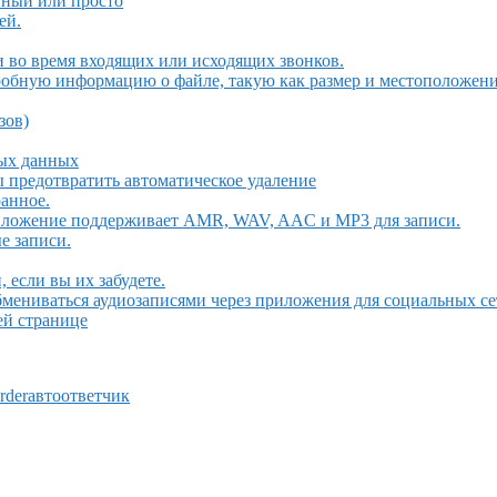
тный или просто
ей.
 во время входящих или исходящих звонков.
обную информацию о файле, такую ​​как размер и местоположен
зов)
ных данных
 предотвратить автоматическое удаление
анное.
риложение поддерживает AMR, WAV, AAC и MP3 для записи.
е записи.
 если вы их забудете.
обмениваться аудиозаписями через приложения для социальных се
ей странице
corderавтоответчик