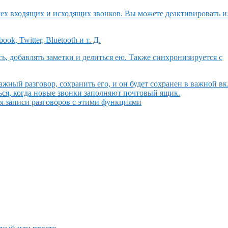
всех входящих и исходящих звонков. Вы можете деактивировать 
, Twitter, Bluetooth и т. Д.
ь, добавлять заметки и делиться ею. Также синхронизируется с
жный разговор, сохранить его, и он будет сохранен в важной вк
ься, когда новые звонки заполняют почтовый ящик.
ля записи разговоров с этими функциями