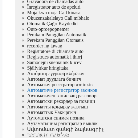
Gravadora de chamadas auto
Înregistrator auto de apeluri
Moja kwa moja Call kinasa
Okuzenzakalelayo Call mibhalo
Otomatik Çağrı Kaydedici
Outo-oproepopnemer
Perakam Panggilan Automatik
Perekam Panggilan Otomatis
recorder ng tawag
Registratore di chiamate auto
Regjistrues automatik i thirrj
Samodejni snemalnik klicev
Sjálfvirkur hringitaka
Αυτόματη εγγραφή κλήσεων
Автомат дуудлага бичигч
Автоматич реєстратор дзвінків
Автоматиче регистратор звонков
Автоматичен записващ разговор
Автоматски рекордер за повици
Автоматты қоңырау жазғыш
Автоматтык Чакыргыч
Аутоматски снимач позива
Аўтаматычны рэгістратар выклік
Ավտոմատ զանգի ձայնագրիչ
מקליט שיחות אוטומטי