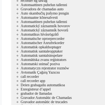
recorder ng tawag
Automaattinen puhelun tallenni
Gravadora de chamadas auto
Auto skambučių įrašymo įrengin
Automaatne kõnesalvesti
Automaattinen puhelun tallenni
Automatický záznamník hovorov
Automatický záznamník hovorů
Automatikus hívásrögzítő
Automatische oproeprecorder
Automatischer Anrufrekorder
Automatisk opkaldsoptager
Automatisk samtaleopptaker
Automatisk samtalsinspelare
Automātiska zvanu reģistrators
Automatski snimač poziva
Automatyczn rejestrator rozmów
Avtomatik Çağırış Yazıcısı
call recorder
call recorder app
Deien grabagailu automatikoa
Enregistreur d’appel
grabador de llamadas
Gravador Automátic de Chamadas
Gravador automàtic de trucades