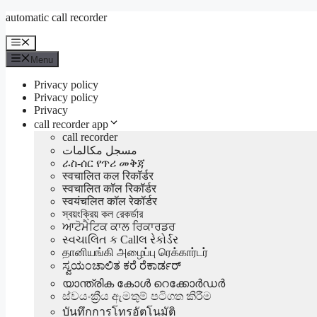
Aller
automatic call recorder
au
contenu
Menu
Menu
Privacy policy
Privacy policy
Privacy
call recorder app
call recorder
مسجل مكالمات
ራስ-ሰር የጥሪ መቅጃ
स्वचालित कल रिकॉर्डर
स्वचालित कॉल रिकॉर्डर
स्वयंचलित कॉल रेकॉर्डर
স্বয়ংক্রিয় কল রেকর্ডার
ਆਟੋਮੈਟਿਕ ਕਾਲ ਰਿਕਾਰਡਰ
સ્વચાલિત ક Callલ રેકોર્ડર
தானியங்கி அழைப்பு ரெக்கார்டர்
ಸ್ವಯಂಚಾಲಿತ ಕರೆ ರೆಕಾರ್ಡರ್
യാന്ത്രിക കോൾ റെക്കോർഡർ
ස්වයංක්‍රීය ඇමතුම් පටිගත කිරීම
บันทึกการโทรอัตโนมัติ