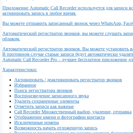
Приложение Automatic Call Recorder используется для записи 
активировать запись в любое время.
Вы можете отправить записанный звонок через WhatsApp, Facebook
Автоматический регистратор звонков, вы можете слушать запис
облаком.
Автоматический регистратор звонков. Вы можете установить ва
В противном случае старые записи будут автоматически удалят
Automatic Call Recorder Pro – лучшее бесплатное приложение д
Характеристики:
Активировать / деактивировать регистратор звонков
Избранное
Поиск регистратора звонков
Воспроизведение записанного звука
Удалить сохраненные элементы
Отметить записи как важные
Call Recorder Множественный выбор, удаление, отправка
Отображение имени и фотографии контакта
Исключенные номера
Возможность начать отложенную запись