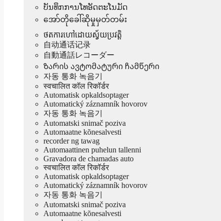
ບັນທຶກການໂທອັດຕະໂນມັດ
အော်တိုခေါ်ဆိုမှုမှတ်တမ်း
ថតការហៅដោយស្វ័យប្រវត្តិ
自动通话记录
自動通話レコーダー
Ზარის ავტომატური ჩამწერი
자동 통화 녹음기
स्वचालित कॉल रिकॉर्डर
Automatisk opkaldsoptager
Automatický záznamník hovorov
자동 통화 녹음기
Automatski snimač poziva
Automaatne kõnesalvesti
recorder ng tawag
Automaattinen puhelun tallenni
Gravadora de chamadas auto
स्वचालित कॉल रिकॉर्डर
Automatisk opkaldsoptager
Automatický záznamník hovorov
자동 통화 녹음기
Automatski snimač poziva
Automaatne kõnesalvesti