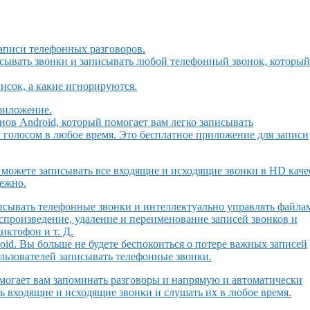
аписи телефонных разговоров.
исывать звонки и записывать любой телефонный звонок, которы
исок, а какие игнорируются.
приложение.
онов Android, который помогает вам легко записывать
 голосом в любое время. Это бесплатное приложение для записи
можете записывать все входящие и исходящие звонки в HD каче
дежно.
исывать телефонные звонки и интеллектуально управлять файла
спроизведение, удаление и переименование записей звонков и
иктофон и т. Д.
id. Вы больше не будете беспокоиться о потере важных записей
ользователей записывать телефонные звонки.
омогает вам запоминать разговоры и напрямую и автоматически
ть входящие и исходящие звонки и слушать их в любое время.