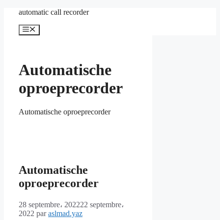
Aller
automatic call recorder
au
contenu
Menu
Automatische
oproeprecorder
Automatische oproeprecorder
Automatische
oproeprecorder
28 septembre، 2022
22 septembre،
2022
par
aslmad.yaz