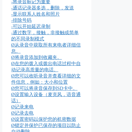
-将录音标记为重要
-通话记录器多选，删除，发送
-显示联系人姓名和照片
-排除号码
-可以开始延迟录制
-通过数字，接触，非接触或简单
的不同录制模式
Ø从录音中获取所有来电者详细信
息。
Ø将录音添加到收藏夹。
Ø在您的拨入或拨出电话过程中自
动记录高质量的电话。
Ø您可以收听录音并查看详细的文
件信息，例如：大小和位置
Ø您可以将录音保存到SD卡中。
Ø设置输入设备（麦克风，语音通
话）
Ø记录来电
Ø记录去电
Ø设置密码以保护您的机密数据
Ø锁定并保护已保存的项目以防止
自动删除