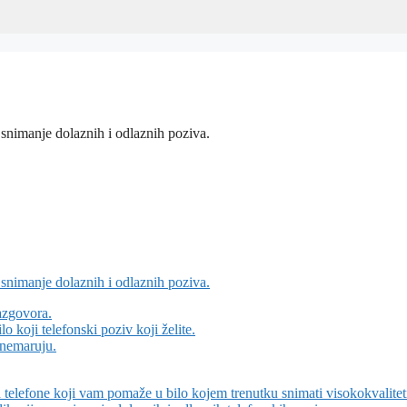
nimanje dolaznih i odlaznih poziva.
nimanje dolaznih i odlaznih poziva.
azgovora.
 koji telefonski poziv koji želite.
zanemaruju.
 telefone koji vam pomaže u bilo kojem trenutku snimati visokokvalite