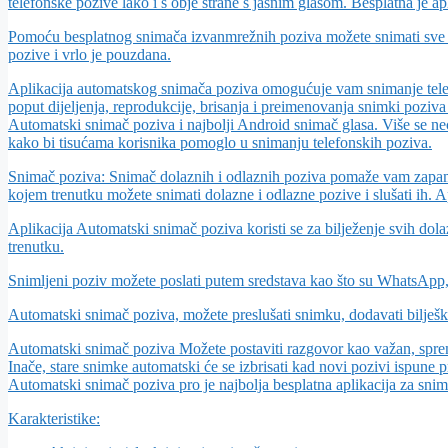
telefonske pozive lako i s obje strane s jasnim glasom. Besplatna je ap
Pomoću besplatnog snimača izvanmrežnih poziva možete snimati sve d
pozive i vrlo je pouzdana.
Aplikacija automatskog snimača poziva omogućuje vam snimanje telef
poput dijeljenja, reprodukcije, brisanja i preimenovanja snimki poziva i
Automatski snimač poziva i najbolji Android snimač glasa. Više se neć
kako bi tisućama korisnika pomoglo u snimanju telefonskih poziva.
Snimač poziva: Snimač dolaznih i odlaznih poziva pomaže vam zapamti
kojem trenutku možete snimati dolazne i odlazne pozive i slušati ih. A
Aplikacija Automatski snimač poziva koristi se za bilježenje svih dolaz
trenutku.
Snimljeni poziv možete poslati putem sredstava kao što su WhatsApp,
Automatski snimač poziva, možete preslušati snimku, dodavati bilješke 
Automatski snimač poziva Možete postaviti razgovor kao važan, spremit
Inače, stare snimke automatski će se izbrisati kad novi pozivi ispune pr
Automatski snimač poziva pro je najbolja besplatna aplikacija za sn
Karakteristike: