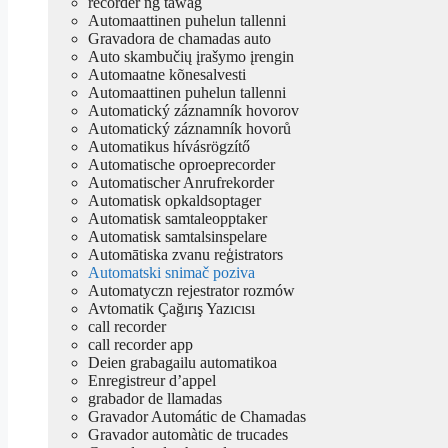
recorder ng tawag
Automaattinen puhelun tallenni
Gravadora de chamadas auto
Auto skambučių įrašymo įrengin
Automaatne kõnesalvesti
Automaattinen puhelun tallenni
Automatický záznamník hovorov
Automatický záznamník hovorů
Automatikus hívásrögzítő
Automatische oproeprecorder
Automatischer Anrufrekorder
Automatisk opkaldsoptager
Automatisk samtaleopptaker
Automatisk samtalsinspelare
Automātiska zvanu reģistrators
Automatski snimač poziva
Automatyczn rejestrator rozmów
Avtomatik Çağırış Yazıcısı
call recorder
call recorder app
Deien grabagailu automatikoa
Enregistreur d’appel
grabador de llamadas
Gravador Automátic de Chamadas
Gravador automàtic de trucades