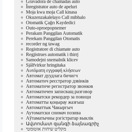
Gravadora de chamadas auto
Înregistrator auto de apeluri
Moja kwa moja Call kinasa
Okuzenzakalelayo Call mibhalo
Otomatik Çağrı Kaydedici
Outo-oproepopnemer
Perakam Panggilan Automatik
Perekam Panggilan Otomatis
recorder ng tawag
Registratore di chiamate auto
Regjistrues automatik i thirrj
Samodejni snemalnik klicev
Sjálfvirkur hringitaka
Αυτόματη εγγραφή κλήσεων
Автомат дуудлага бичигч
Автоматич реєстратор дзвінків
Автоматиче регистратор звонков
Автоматичен записващ разговор
Автоматски рекордер за повици
Автоматты қоңырау жазғыш
Автоматтык Чакыргыч
Аутоматски снимач позива
Аўтаматычны рэгістратар выклік
Ավտոմատ զանգի ձայնագրիչ
מקליט שיחות אוטומטי