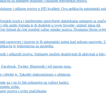
likacija za snimanje dolaznih i odlaznih telefonskih poziva.
olazne i odlazne pozive u HD kvaliteti. Ova aplikacija automatski sn
onskih poziva i inteligentno upravljanje datotekama snimanja sa znač
 više audio formata te ih dodajete u svoje favorite, snimač glasa itd.
ete brinuti da ćete izgubiti važne snimke poziva. Dostupno širom svije
ti razgovore i izravno te ih automatski snima kad nekoga nazovete. U
plikacija je jednostavna za upotrebu.
nih i odlaznih poziva. Snimanje možete deaktivirati ili aktivirati u bilo
 Facebook, Twitter, Bluetooth i još mnogo toga.
i dijeliti je. Također sinkronizirano s oblakom.
e ga i on će biti pohranjen na važnoj kartici.
istiglu poštu.
imanje poziva s ovim značajkama