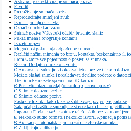
Aktiviranje / deaktiviranje snimača poziva
Favoriti
Pretraživanje snimača poziva
Reproducirajte snimljeni zvuk
Izbriši spremljene stavke
Označi snimke kao važne
Snimač poziva Višestruki odabir, brisanje, slanje
Prikaz imena i fotografije kontakta
Izuzeti brojevi
Mogućnost pokretanja odgođenog snimanja
Različiti načini snimanja po broju, kontaktu, beskontaktno ili j
From Uzmite sve pojedinosti o pozivu sa snimaka.
Record Dodajte snimke u favorite.
Ø Automatski snimajte visokokvalitetne pozive tijekom dolaznih
Možete slušati snimke i pregledavati detaljne podatke o datoteci 
The Snimke možete spremiti na SD karticu.
Ø Postavite ulazni uređaj (mikrofon, glasovni poziv)
Ø Snimite dolazne pozive
Ø Snimite odlazne pozive
Postavite lozinku kako biste zaštitili svoje povjerljive podatke
Zaključajte i zaštitite spremljene stavke kako biste spriječili au
Important Dodajte važne snimke telefonskih poziva u omiljene.
Ø Nekoliko audio formata i nekoliko izvora. Aplikacija pod
Ø Aplikacija automatski sprema vaše telefonske snimke.
Ø Zaključajte aplikaciju.