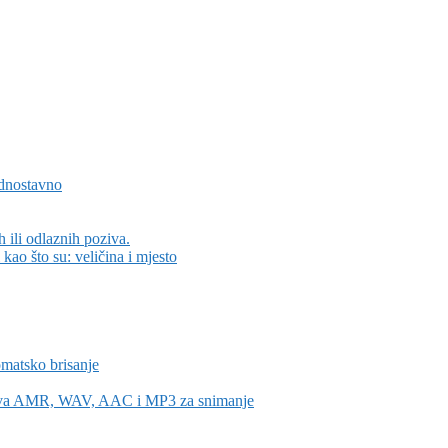
ednostavno
 ili odlaznih poziva.
kao što su: veličina i mjesto
tomatsko brisanje
ržava AMR, WAV, AAC i MP3 za snimanje