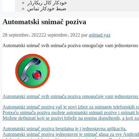
خودکار کال ریکارڈر
ضبط خودکار تماس
Automatski snimač poziva
28 septembre، 2022
22 septembre، 2022
par
aslmad.yaz
Automatski snimač svih snimača poziva omogućuje vam jednostavno s
Automatski snimač svih snimača poziva omogućuje vam jednostavno s
Automatski snimač poziva vaš je novi izbor za snimanje telefonskih r
Pomoću snimača poziva možete automatski snimati pozive i snimati bilo
Možete definirati koji se pozivi bilježe na popisu dopuštenih, a koji 
Automatski snimač poziva besplatna je i jednostavna aplikacija.
Automatski snimač poziva jednostavni je snimač glasa za sve Android