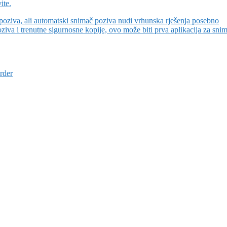
ite.
 poziva, ali automatski snimač poziva nudi vrhunska rješenja posebno
va i trenutne sigurnosne kopije, ovo može biti prva aplikacija za sni
rder