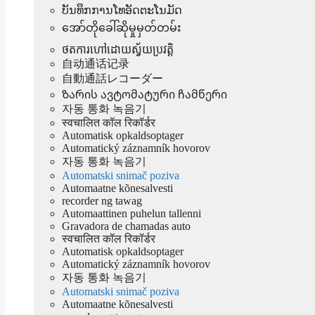
ບັນທຶກການໂທອັດຕະໂນມັດ
အော်တိုခေါ်ဆိုမှုမှတ်တမ်း
ថតការហៅដោយស្វ័យប្រវត្តិ
自动通话记录
自動通話レコーダー
Ზარის ავტომატური ჩამწერი
자동 통화 녹음기
स्वचालित कॉल रिकॉर्डर
Automatisk opkaldsoptager
Automatický záznamník hovorov
자동 통화 녹음기
Automatski snimač poziva
Automaatne kõnesalvesti
recorder ng tawag
Automaattinen puhelun tallenni
Gravadora de chamadas auto
स्वचालित कॉल रिकॉर्डर
Automatisk opkaldsoptager
Automatický záznamník hovorov
자동 통화 녹음기
Automatski snimač poziva
Automaatne kõnesalvesti