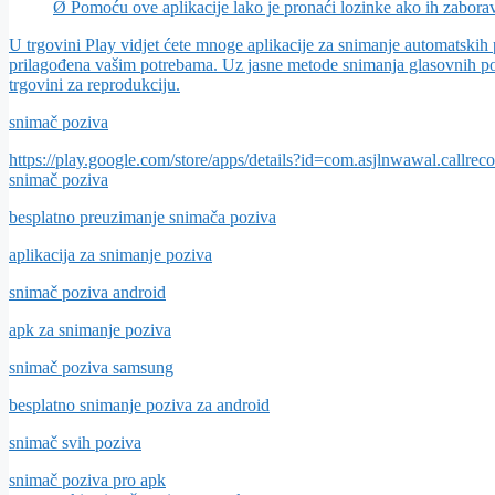
Ø Pomoću ove aplikacije lako je pronaći lozinke ako ih zaborav
U trgovini Play vidjet ćete mnoge aplikacije za snimanje automatskih
prilagođena vašim potrebama. Uz jasne metode snimanja glasovnih pozi
trgovini za reprodukciju.
snimač poziva
https://play.google.com/store/apps/details?id=com.asjlnwawal.callreco
snimač poziva
besplatno preuzimanje snimača poziva
aplikacija za snimanje poziva
snimač poziva android
apk za snimanje poziva
snimač poziva samsung
besplatno snimanje poziva za android
snimač svih poziva
snimač poziva pro apk