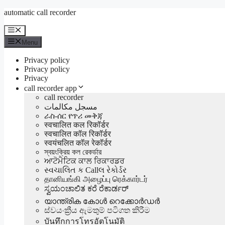
Aller
automatic call recorder
au
contenu
Menu
Menu
Privacy policy
Privacy policy
Privacy
call recorder app
call recorder
مسجل مكالمات
ራስ-ሰር የጥሪ መቅጃ
स्वचालित कल रिकॉर्डर
स्वचालित कॉल रिकॉर्डर
स्वयंचलित कॉल रेकॉर्डर
স্বয়ংক্রিয় কল রেকর্ডার
ਆਟੋਮੈਟਿਕ ਕਾਲ ਰਿਕਾਰਡਰ
સ્વચાલિત ક Callલ રેકોર્ડર
தானியங்கி அழைப்பு ரெக்கார்டர்
ಸ್ವಯಂಚಾಲಿತ ಕರೆ ರೆಕಾರ್ಡರ್
യാന്ത്രിക കോൾ റെക്കോർഡർ
ස්වයංක්‍රීය ඇමතුම් පටිගත කිරීම
บันทึกการโทรอัตโนมัติ