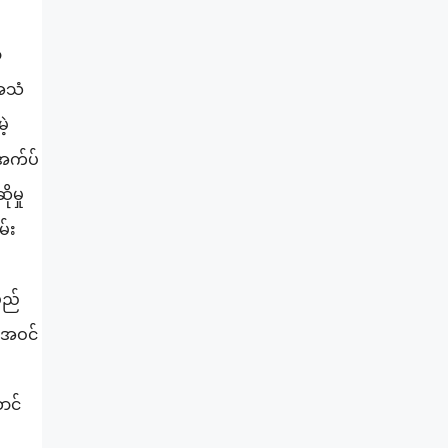
ာ
အသံ
ဲ့
ဤအက်ပ်
ုမှု
မ်း
မည်
: အဝင်
ာင်