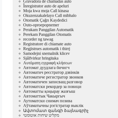
Gravadora de chamadas auto
Înregistrator auto de apeluri
Moja kwa moja Call kinasa
Okuzenzakalelayo Call mibhalo
Otomatik Çağrı Kaydedici
Outo-oproepopnemer
Perakam Panggilan Automatik
Perekam Panggilan Otomatis
recorder ng tawag
Registratore di chiamate auto
Regjistrues automatik i thirrj
Samodejni snemalnik klicev
Sjálfvirkur hringitaka
Αυτόματη εγγραφή κλήσεων
Автомат дуудлага бичигч
Автоматич реєстратор дзвінків
Автоматиче регистратор звонков
Автоматичен записващ разговор
Автоматски рекордер за повици
Автоматты қоңырау жазғыш
Автоматтык Чакыргыч
Аутоматски снимач позива
Аўтаматычны рэгістратар выклік
Ավտոմատ զանգի ձայնագրիչ
מקליט שיחות אוטומטי