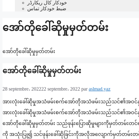
خودکار کال ریکارڈر
ضبط خودکار تماس
အော်တိုခေါ်ဆိုမှုမှတ်တမ်း
အော်တိုခေါ်ဆိုမှုမှတ်တမ်း
အော်တိုခေါ်ဆိုမှုမှတ်တမ်း
28 septembre، 2022
22 septembre، 2022
par
aslmad.yaz
အားလုံးခေါ်ဆိုမှုအသံဖမ်းစက်အော်တိုအသံဖမ်းသည်သင်၏အဝင်နှင့
အားလုံးခေါ်ဆိုမှုအသံဖမ်းစက်အော်တိုအသံဖမ်းသည်သင်၏အဝင်နှင့်
အော်တိုခေါ်ဆိုမှုမှတ်တမ်း သည်ဖုန်းပြောဆိုမှုများကိုမှတ်တမ်
ကို အသုံးပြု၍ သင်ဖုန်းခေါ်ဆိုခြင်းကိုအလိုအလျောက်မှတ်တမ်းတင်န