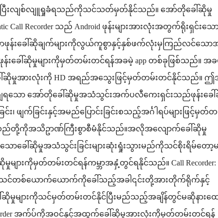
းပြီးလျစ်လျူရှုခံရသည်ကိုသင်သတ်မှတ်နိုင်သည်။ အော်တိုခေါ်ဆိုမှု
Call Recorder သည် Android ဖုန်းများအားလုံးအတွက်ရိုးရှင်းသေ
းခေါ်ဆိုချက်များကိုလွယ်ကူစွာနှင့်နှစ်ဖက်လုံးမှကြည်လင်သော
န်းခေါ်ဆိုမှုများကိုမှတ်တမ်းတင်ရန်အခမဲ့ app တစ်ခုဖြစ်သည်။ အခမ
်ခေါ်ဆိုမှုအားလုံးကို HD အရည်အသွေးဖြင့်မှတ်တမ်းတင်နိုင်သည်။ 
ရသော အော်တိုခေါ်ဆိုမှုအသံသွင်းအက်ပလီကေးရှင်းသည်ဖုန်းခေါ်ဆိ
ြင်း၊ ဖျက်ခြင်းနှင့်အမည်ပြောင်းခြင်းစသည့်အင်္ဂါရပ်များဖြင့်မှတ်တ
်တို့ကိုအသိဥာဏ်ကြီးစွာစီမံနိုင်သည်။အလိုအလျောက်ခေါ်ဆိုမှု
ေါ်ဆိုမှုအသံသွင်းခြင်းများဆုံးရှုံးသွားမည်ကိုသင်စိုးရိမ်တော့
ှုများကိုမှတ်တမ်းတင်ရန်ကမ္ဘာအနှံ့တွင်ရနိုင်သည်။ Call Recorder
့်သင်တစ်ယောက်ယောက်ကိုခေါ်သည့်အခါ၎င်းတို့အားတိုက်ရိုက်နှင့်
ုများကိုသင်မှတ်တမ်းတင်နိုင်ပြီးမည်သည့်အချိန်တွင်မဆိုနားထေ
order အက်ပ်ကိုအဝင်နှင့်အထွက်ခေါ်ဆိုမှုအားလုံးကိုမှတ်တမ်းတင်ရန်