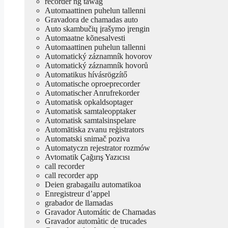
recorder ng tawag
Automaattinen puhelun tallenni
Gravadora de chamadas auto
Auto skambučių įrašymo įrengin
Automaatne kõnesalvesti
Automaattinen puhelun tallenni
Automatický záznamník hovorov
Automatický záznamník hovorů
Automatikus hívásrögzítő
Automatische oproeprecorder
Automatischer Anrufrekorder
Automatisk opkaldsoptager
Automatisk samtaleopptaker
Automatisk samtalsinspelare
Automātiska zvanu reģistrators
Automatski snimač poziva
Automatyczn rejestrator rozmów
Avtomatik Çağırış Yazıcısı
call recorder
call recorder app
Deien grabagailu automatikoa
Enregistreur d’appel
grabador de llamadas
Gravador Automátic de Chamadas
Gravador automàtic de trucades