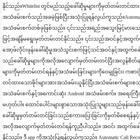
နိုင်သည်။Whitelist တွင်မည်သည့်ခေါ်ဆိုမှုများကိုမှတ်တမ်းတင်ထာ
အသံဖမ်းစက်သည်အခမဲ့ဖြစ်ပြီးအသုံးပြုရန်လွယ်ကူသည်။Automatic 
အသံဖမ်းစက်တစ်ခုဖြစ်သည်။ ၎င်းသည်အရည်အသွေးမြင့်မားသောဖုန်
ဖြင့်အချိန်မရွေးမှတ်တမ်းတင်နိုင်သည်။ ၎င်းသည်အဝင်နှင့်အထွက်ဖု
အော့ဖ်လိုင်းဖုန်းခေါ်ဆိုမှုအသံသွင်းစက်ဖြင့်သင်အဝင်နှင့်အထွက
သည်ခေါ်ဆိုမှုများကိုအလိုအလျောက်မှတ်တမ်းတင်ပြီးအလွန်စိတ်ချ
များကိုမှတ်တမ်းတင်ရန်နှင့်အသံဖမ်းခြင်းများကိုဝေမျှခြင်း၊ ကစားခ
တင်ထားသောဖိုင်များအားအသံဖမ်းယူနိုင်ပြီးအသံဖမ်းစက်များစသည
အသံဖမ်းစက်နှင့်အကောင်းဆုံး Android အသံဖမ်းစက်။ အရေးကြီးသောခ
မဟုတ်ပါ။ ထောင်ပေါင်းများစွာသောအသုံးပြုသူများသည်ဖုန်းခေါ်ဆိုမ
ခေါ်ဆိုမှုမှတ်တမ်းတင်ခြင်းသည်စကားပြောခြင်းကိုမှတ်မိစေရန်နှင
အလိုအလျောက်မှတ်တမ်းတင်ရန်ကူညီပါသည်။ အဝင်၊ အထွက်ခေါ်ဆိုမှ
နိုင်သည်။ ဒီ app ကိုအသုံးပြုရန်လွယ်ကူသည်။ Automatic Call Rec