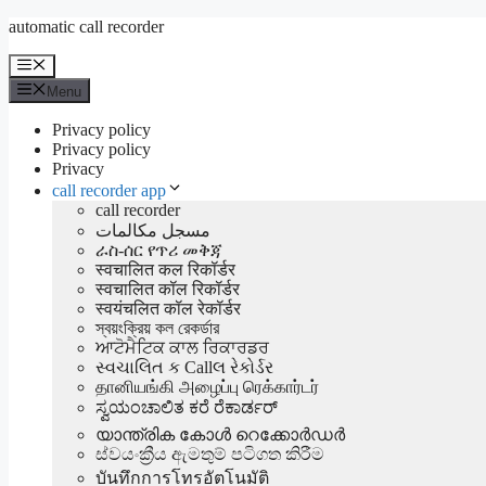
Aller
automatic call recorder
au
contenu
Menu
Menu
Privacy policy
Privacy policy
Privacy
call recorder app
call recorder
مسجل مكالمات
ራስ-ሰር የጥሪ መቅጃ
स्वचालित कल रिकॉर्डर
स्वचालित कॉल रिकॉर्डर
स्वयंचलित कॉल रेकॉर्डर
স্বয়ংক্রিয় কল রেকর্ডার
ਆਟੋਮੈਟਿਕ ਕਾਲ ਰਿਕਾਰਡਰ
સ્વચાલિત ક Callલ રેકોર્ડર
தானியங்கி அழைப்பு ரெக்கார்டர்
ಸ್ವಯಂಚಾಲಿತ ಕರೆ ರೆಕಾರ್ಡರ್
യാന്ത്രിക കോൾ റെക്കോർഡർ
ස්වයංක්‍රීය ඇමතුම් පටිගත කිරීම
บันทึกการโทรอัตโนมัติ