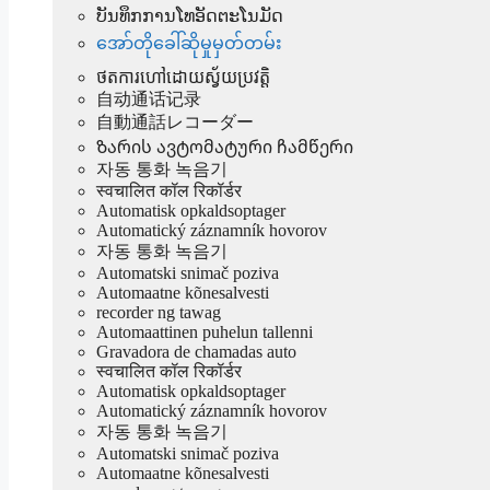
ບັນທຶກການໂທອັດຕະໂນມັດ
အော်တိုခေါ်ဆိုမှုမှတ်တမ်း
ថតការហៅដោយស្វ័យប្រវត្តិ
自动通话记录
自動通話レコーダー
Ზარის ავტომატური ჩამწერი
자동 통화 녹음기
स्वचालित कॉल रिकॉर्डर
Automatisk opkaldsoptager
Automatický záznamník hovorov
자동 통화 녹음기
Automatski snimač poziva
Automaatne kõnesalvesti
recorder ng tawag
Automaattinen puhelun tallenni
Gravadora de chamadas auto
स्वचालित कॉल रिकॉर्डर
Automatisk opkaldsoptager
Automatický záznamník hovorov
자동 통화 녹음기
Automatski snimač poziva
Automaatne kõnesalvesti